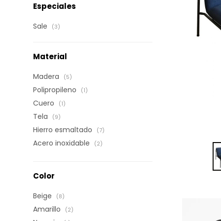
Especiales
Sale
(3)
Material
Madera
(5)
Polipropileno
(1)
Cuero
(1)
Tela
(9)
Hierro esmaltado
(7)
Acero inoxidable
(2)
Color
Beige
(8)
Amarillo
(2)