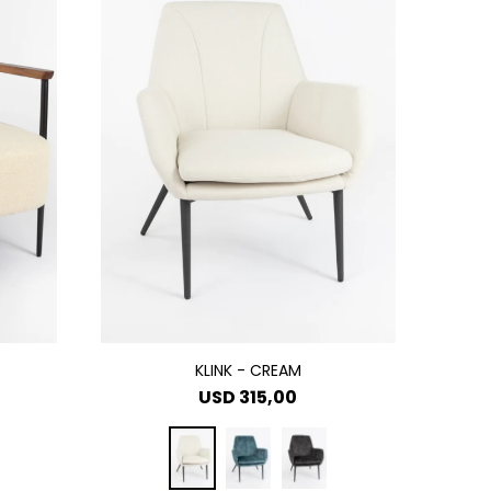
KLINK - CREAM
USD
315,00