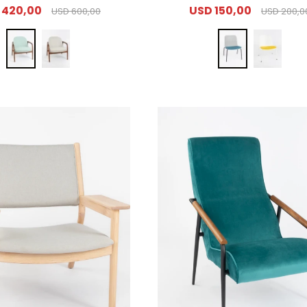
420,00
USD
150,00
USD
600,00
USD
200,0