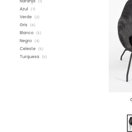
Naranja
(1)
Azul
(7)
Verde
(2)
Gris
(6)
Blanco
(5)
Negro
(4)
Celeste
(5)
Turquesa
(5)