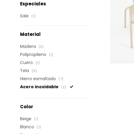
Especiales
Sale
(1)
Material
Madera
(5)
Polipropileno
(1)
Cuero
(1)
Tela
(9)
Hierro esmaltado
(7)
Acero inoxidable
(2)
Color
Beige
(1)
Blanco
(1)