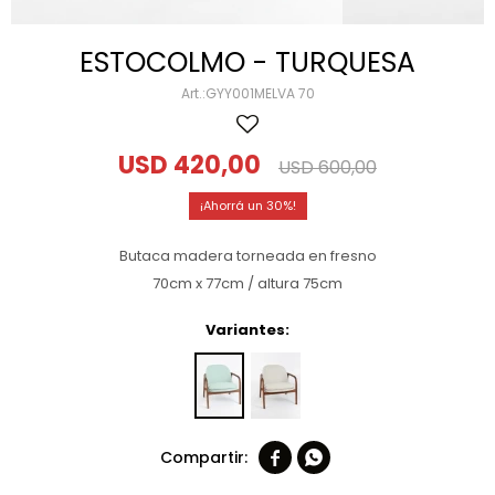
ESTOCOLMO - TURQUESA
GYY001MELVA 70
USD
420,00
USD
600,00
30
Butaca madera torneada en fresno
70cm x 77cm / altura 75cm
Variantes:

