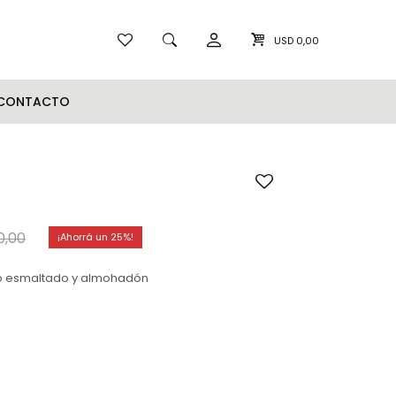
USD
0,00
CONTACTO
0,00
25
rro esmaltado y almohadón