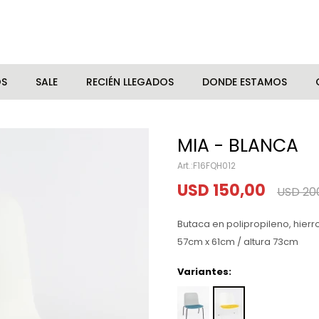
OS
SALE
RECIÉN LLEGADOS
DONDE ESTAMOS
MIA - BLANCA
F16FQH012
USD
150,00
USD
20
Butaca en polipropileno, hie
57cm x 61cm / altura 73cm
Variantes: