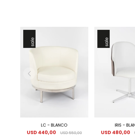
LC - BLANCO
IRIS - BL
USD
440,00
USD
480,00
USD
550,00